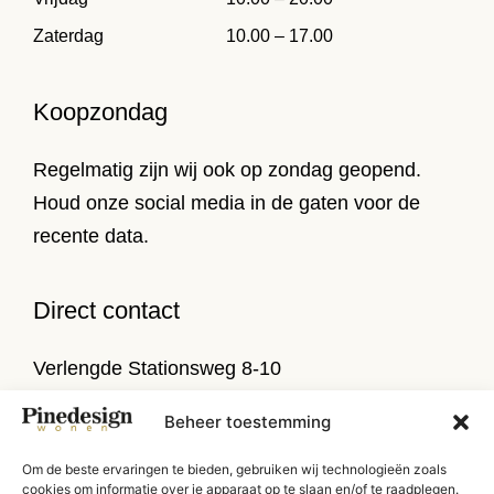
Zaterdag
10.00 – 17.00
Koopzondag
Regelmatig zijn wij ook op zondag geopend.
Houd onze social media in de gaten voor de
recente data.
Direct contact
Verlengde Stationsweg 8-10
9471 PL Zuidlaren
Beheer toestemming
T
050 314 52 79
Om de beste ervaringen te bieden, gebruiken wij technologieën zoals
E
info@pinedesign.nl
cookies om informatie over je apparaat op te slaan en/of te raadplegen.