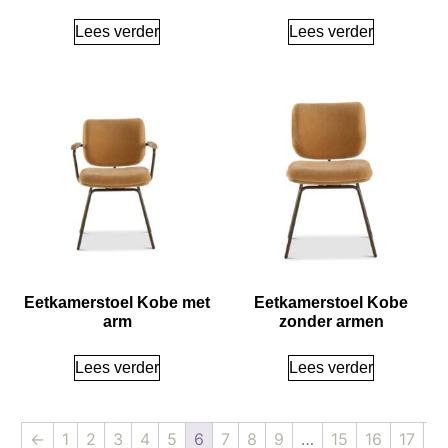
Lees verder
Lees verder
Eetkamerstoel Kobe met
Eetkamerstoel Kobe
arm
zonder armen
Lees verder
Lees verder
←
1
2
3
4
5
6
7
8
9
…
15
16
17