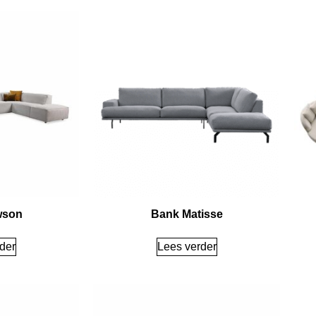
wson
Bank Matisse
der
Lees verder