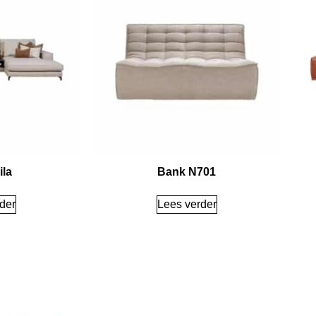
ila
Bank N701
der
Lees verder