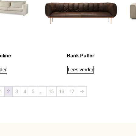
oline
Bank Puffer
der
Lees verder
1
2
3
4
5
…
15
16
17
→