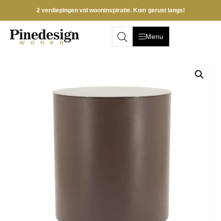
2 verdiepingen vol wooninspiratie. Kom gerust langs!
Menu