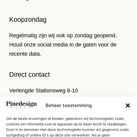
Koopzondag
Regelmatig zijn wij ook op zondag geopend.
Houd onze social media in de gaten voor de
recente data.
Direct contact
Verlengde Stationsweg 8-10
9471 PL Zuidlaren
Beheer toestemming
T
050 314 52 79
Om de beste ervaringen te bieden, gebruiken wij technologieën zoals
E
info@pinedesign.nl
cookies om informatie over je apparaat op te slaan en/of te raadplegen.
Door in te stemmen met deze technologieën kunnen wij gegevens zoals
surfgedrag of unieke ID's op deze site verwerken. Als je geen
Routebeschrijving