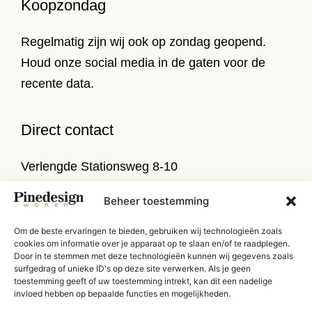
Koopzondag
Regelmatig zijn wij ook op zondag geopend.
Houd onze social media in de gaten voor de
recente data.
Direct contact
Verlengde Stationsweg 8-10
9471 PL Zuidlaren
Beheer toestemming
T
050 314 52 79
Om de beste ervaringen te bieden, gebruiken wij technologieën zoals
E
info@pinedesign.nl
cookies om informatie over je apparaat op te slaan en/of te raadplegen.
Door in te stemmen met deze technologieën kunnen wij gegevens zoals
surfgedrag of unieke ID's op deze site verwerken. Als je geen
Routebeschrijving
toestemming geeft of uw toestemming intrekt, kan dit een nadelige
invloed hebben op bepaalde functies en mogelijkheden.