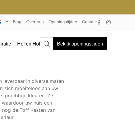
Blog
Over ons
Openingstijden
Contact
iratie
Hof en Hof
Bekijk openingstijden
 leverbaar in diverse maten
en zich moeiteloos aan uw
ks prachtige kleuren. Ze
t, waardoor uw huis een
g nog de Toff Kasten van
erieur.