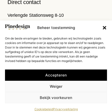
Direct contact
Verlengde Stationsweg 8-10
9471 PL Zuidlaren
Beheer toestemming
T
050 314 52 79
Om de beste ervaringen te bieden, gebruiken wij technologieën zoals
E
info@pinedesign.nl
cookies om informatie over je apparaat op te slaan en/of te raadplegen.
Door in te stemmen met deze technologieën kunnen wij gegevens zoals
Routebeschrijving
surfgedrag of unieke ID's op deze site verwerken. Als je geen
toestemming geeft of uw toestemming intrekt, kan dit een nadelige
invloed hebben op bepaalde functies en mogelijkheden.
Accepteren
Weiger
Copyright Pinedesign 2026 | Website door:
Donderz
Bekijk voorkeuren
Cookiebeleid
Privacyverklaring