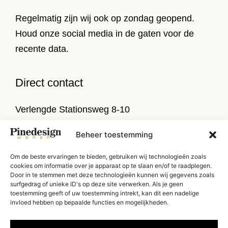
Regelmatig zijn wij ook op zondag geopend.
Houd onze social media in de gaten voor de
recente data.
Direct contact
Verlengde Stationsweg 8-10
9471 PL Zuidlaren
Beheer toestemming
T
050 314 52 79
Om de beste ervaringen te bieden, gebruiken wij technologieën zoals
E
info@pinedesign.nl
cookies om informatie over je apparaat op te slaan en/of te raadplegen.
Door in te stemmen met deze technologieën kunnen wij gegevens zoals
surfgedrag of unieke ID's op deze site verwerken. Als je geen
Routebeschrijving
toestemming geeft of uw toestemming intrekt, kan dit een nadelige
invloed hebben op bepaalde functies en mogelijkheden.