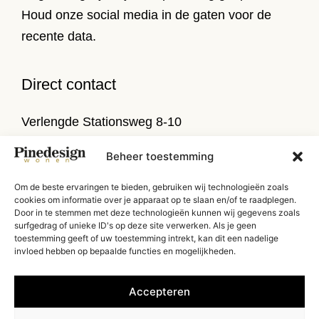
Houd onze social media in de gaten voor de
recente data.
Direct contact
Verlengde Stationsweg 8-10
9471 PL Zuidlaren
Beheer toestemming
T
050 314 52 79
Om de beste ervaringen te bieden, gebruiken wij technologieën zoals
E
info@pinedesign.nl
cookies om informatie over je apparaat op te slaan en/of te raadplegen.
Door in te stemmen met deze technologieën kunnen wij gegevens zoals
surfgedrag of unieke ID's op deze site verwerken. Als je geen
Routebeschrijving
toestemming geeft of uw toestemming intrekt, kan dit een nadelige
invloed hebben op bepaalde functies en mogelijkheden.
Accepteren