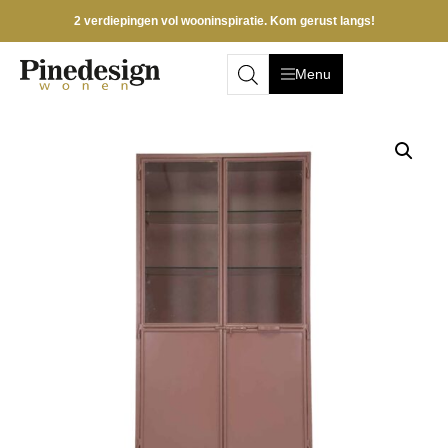
2 verdiepingen vol wooninspiratie. Kom gerust langs!
Menu