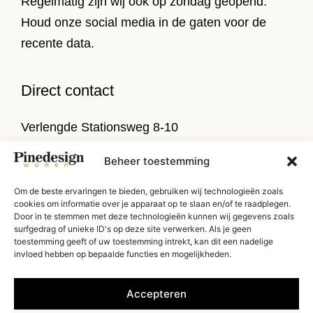
Regelmatig zijn wij ook op zondag geopend.
Houd onze social media in de gaten voor de
recente data.
Direct contact
Verlengde Stationsweg 8-10
9471 PL Zuidlaren
Beheer toestemming
T
050 314 52 79
Om de beste ervaringen te bieden, gebruiken wij technologieën zoals
E
info@pinedesign.nl
cookies om informatie over je apparaat op te slaan en/of te raadplegen.
Door in te stemmen met deze technologieën kunnen wij gegevens zoals
surfgedrag of unieke ID's op deze site verwerken. Als je geen
Routebeschrijving
toestemming geeft of uw toestemming intrekt, kan dit een nadelige
invloed hebben op bepaalde functies en mogelijkheden.
Accepteren