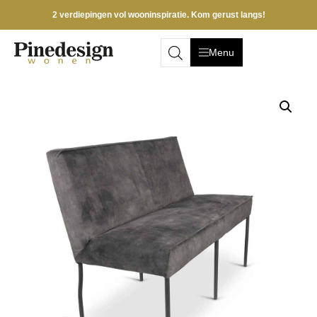
2 verdiepingen vol wooninspiratie. Kom gerust langs!
Menu