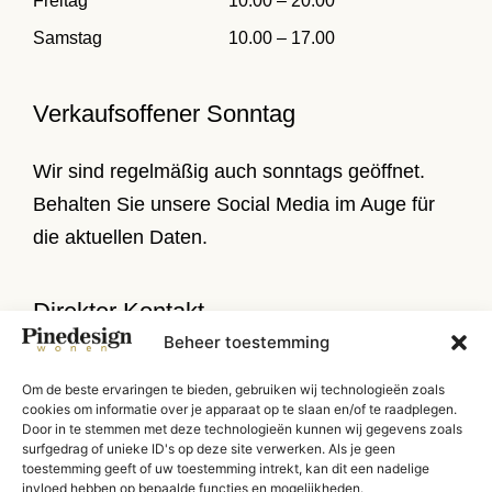
Freitag
10.00 – 20.00
Samstag
10.00 – 17.00
Verkaufsoffener Sonntag
Wir sind regelmäßig auch sonntags geöffnet.
Behalten Sie unsere Social Media im Auge für
die aktuellen Daten.
Direkter Kontakt
Beheer toestemming
Verlengde Stationsweg 8-10
Om de beste ervaringen te bieden, gebruiken wij technologieën zoals
9471 PL Zuidlaren
cookies om informatie over je apparaat op te slaan en/of te raadplegen.
Door in te stemmen met deze technologieën kunnen wij gegevens zoals
T
050 314 52 79
surfgedrag of unieke ID's op deze site verwerken. Als je geen
toestemming geeft of uw toestemming intrekt, kan dit een nadelige
E
info@pinedesign.nl
invloed hebben op bepaalde functies en mogelijkheden.