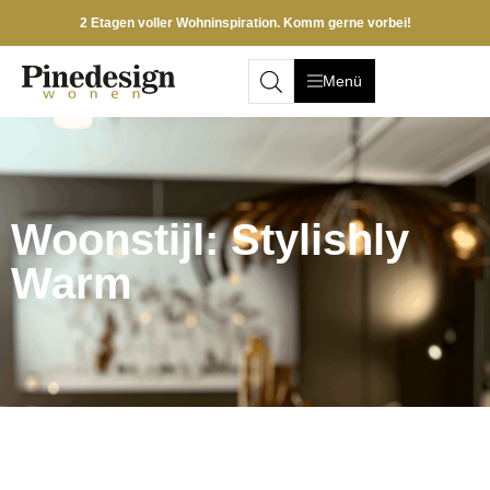
2 Etagen voller Wohninspiration. Komm gerne vorbei!
Menü
Woonstijl: Stylishly
Warm