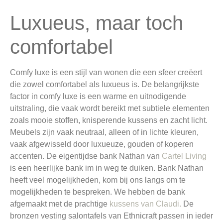
Luxueus, maar toch
comfortabel
Com
fy
lux
e
is
e
en
st
ij
l
van
won
en
die
e
en
s
fe
er
cre
ë
ert
die
z
ow
el
comfort
abel
al
s
lux
ue
us
is
.
De
bel
ang
ri
j
k
ste
factor
in
com
fy
lux
e
is
e
en
war
me
en
u
it
n
od
ig
ende
u
it
st
ral
ing
,
die
va
ak
word
t
bere
ik
t
met
subt
ie
le
element
en
zo
als
m
oo
ie
st
off
en
,
kn
is
pe
rend
e
k
uss
ens
en
z
acht
l
icht
.
Me
ub
els
z
ijn
va
ak
neut
ra
al
,
al
leen
of
in
lich
te
k
le
uren
,
va
ak
af
gew
isse
ld
door
lux
ue
u
ze
,
g
oud
en
of
k
op
eren
accent
en
.
De eigentijdse bank Nathan van
Cartel Living
is een heerlijke bank im in weg te duiken. Bank Nathan
heeft veel mogelijkheden, kom bij ons langs om te
mogelijkheden te bespreken. We hebben de bank
afgemaakt met de prachtige
kussens van Claudi.
De
bronzen vesting salontafels van Ethnicraft passen in ieder