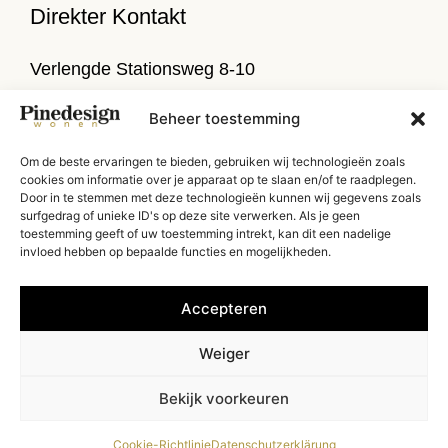
Direkter Kontakt
Verlengde Stationsweg 8-10
9471 PL Zuidlaren
Beheer toestemming
T
050 314 52 79
Om de beste ervaringen te bieden, gebruiken wij technologieën zoals
E
info@pinedesign.nl
cookies om informatie over je apparaat op te slaan en/of te raadplegen.
Door in te stemmen met deze technologieën kunnen wij gegevens zoals
Routenbeschreibung
surfgedrag of unieke ID's op deze site verwerken. Als je geen
toestemming geeft of uw toestemming intrekt, kan dit een nadelige
invloed hebben op bepaalde functies en mogelijkheden.
Accepteren
Weiger
Copyright Pinedesign 2026 | Website von:
Donderz
Bekijk voorkeuren
Cookie-Richtlinie
Datenschutzerklärung