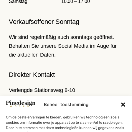
Samstag
10.00 – 17.00
Verkaufsoffener Sonntag
Wir sind regelmäßig auch sonntags geöffnet.
Behalten Sie unsere Social Media im Auge für
die aktuellen Daten.
Direkter Kontakt
Verlengde Stationsweg 8-10
9471 PL Zuidlaren
Beheer toestemming
T
050 314 52 79
Om de beste ervaringen te bieden, gebruiken wij technologieën zoals
E
info@pinedesign.nl
cookies om informatie over je apparaat op te slaan en/of te raadplegen.
Door in te stemmen met deze technologieën kunnen wij gegevens zoals