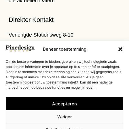
die aktuellen Daten.
Direkter Kontakt
Verlengde Stationsweg 8-10
9471 PL Zuidlaren
Beheer toestemming
T
050 314 52 79
Om de beste ervaringen te bieden, gebruiken wij technologieën zoals
E
info@pinedesign.nl
cookies om informatie over je apparaat op te slaan en/of te raadplegen.
Door in te stemmen met deze technologieën kunnen wij gegevens zoals
Routenbeschreibung
surfgedrag of unieke ID's op deze site verwerken. Als je geen
toestemming geeft of uw toestemming intrekt, kan dit een nadelige
invloed hebben op bepaalde functies en mogelijkheden.
Accepteren
Weiger
Copyright Pinedesign 2026 | Website von:
Donderz